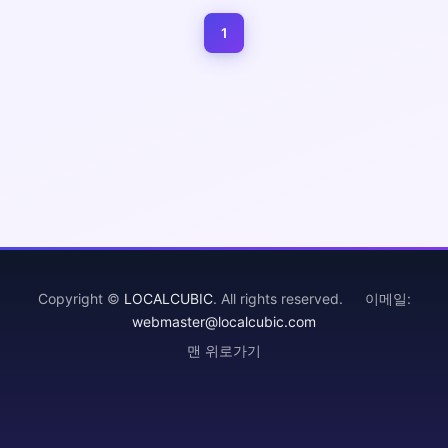
1
(current)
Copyright ©
LOCALCUBIC
. All rights reserved. 이메일:
webmaster@localcubic.com
맨 위로가기