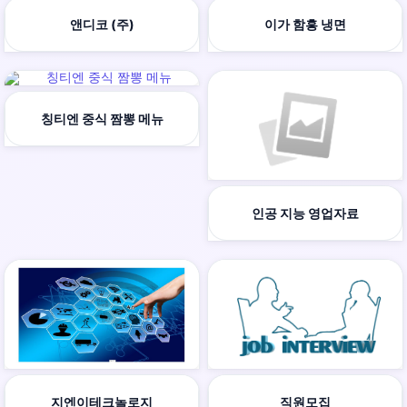
앤디코 (주)
이가 함흥 냉면
칭티엔 중식 짬뽕 메뉴
인공 지능 영업자료
지엔이테크놀로지
직원모집